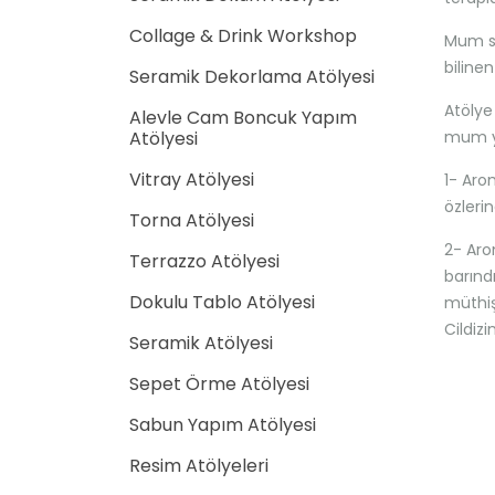
Collage & Drink Workshop
Mum sa
biline
Seramik Dekorlama Atölyesi
Atölye
Alevle Cam Boncuk Yapım
Atölyesi
mum y
Vitray Atölyesi
1- Aro
özleri
Torna Atölyesi
2- Aro
Terrazzo Atölyesi
barınd
Dokulu Tablo Atölyesi
müthiş
Cildizi
Seramik Atölyesi
Sepet Örme Atölyesi
Sabun Yapım Atölyesi
Resim Atölyeleri