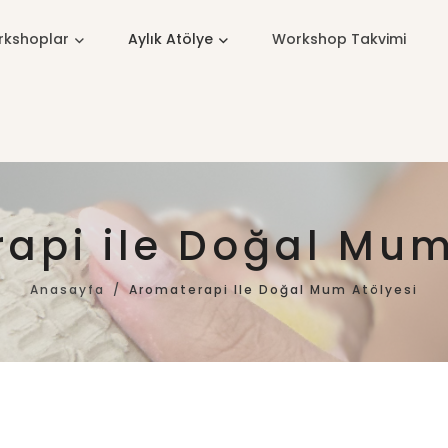
kshoplar
Aylık Atölye
Workshop Takvimi
api ile Doğal Mum
Anasayfa
Aromaterapi Ile Doğal Mum Atölyesi