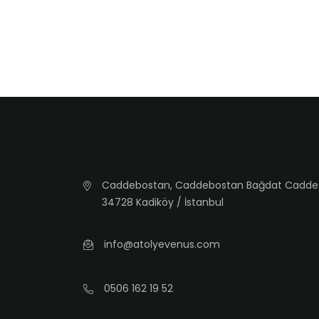
Caddebostan, Caddebostan Bağdat Caddesi, 
34728 Kadiköy / İstanbul
info@atolyevenus.com
0506 162 19 52