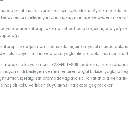
dece bir atmosfer yaratmak için kullanılmaz. Aynı zamanda huzur
n tedavi edici özellikleriyle ruhumuza, zihnimize ve bedenimize 
 boyunca aromaterapi üzerine sohbet edip birçok uçucu yağın 
apacağız.
materapi ile doğal mum: İçerisinde hiçbir kimyasal madde bulu
nden alan soya mumu ve uçucu yağlar ile şifa dolu mumlar hazır
materapi ile losyon mum: YAK-ERİT-SÜR! bedeninizi hem ruhunuzu
ırmayan cildi besleyen ve nemlendiren doğal bitkisel yağlarla lo
 mumlar, içerdiği saf aromatik yağlarla sizi rahatlatıp dinlendirirk
ne hoş bir koku veririken duyularınızı harekete geçirecektir.