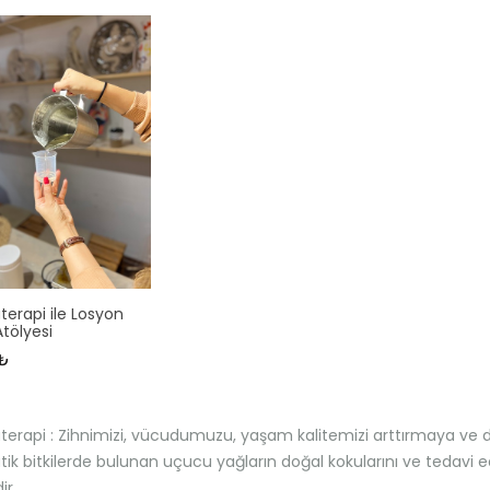
erapi ile Losyon
tölyesi
 ₺
erapi : Zihnimizi, vücudumuzu, yaşam kalitemizi arttırmaya ve
ik bitkilerde bulunan uçucu yağların doğal kokularını ve tedavi edi
ir.