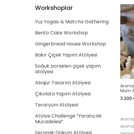
Workshoplar
Yüz Yogası & Matcha Gathering
Bento Cake Workshop
Gingerbread House Workshop
Bakır Çiçek Yapım Atölyesi
Soğuk porselen çiçek yapım
atölyesi
Abajur Tasarım Atölyesi
Aromat
Mum A
Çikolata Yapım Atölyesi
3.200
Teraryum Atölyesi
Atölye Challenge “Yaratıcılık
Aromat
Mücadelesi”
aromat
Seramik Döküm Atölyesi
terapid