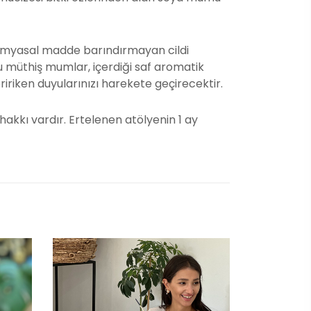
kimyasal madde barındırmayan cildi
 müthiş mumlar, içerdiği saf aromatik
eririken duyularınızı harekete geçirecektir.
akkı vardır. Ertelenen atölyenin 1 ay