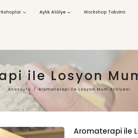
kshoplar
Aylık Atölye
Workshop Takvimi
api ile Losyon Mum
Anasayfa
Aromaterapi Ile Losyon Mum Atölyesi
Aromaterapi ile 