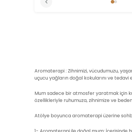
Aromaterapi : Zihnimizi, vücudumuzu, yaş
uçucu yağların doğal kokularını ve tedavi ed
Mum sadece bir atmosfer yaratmak için kull
özellikleriyle ruhumuza, zihnimize ve bed
Atölye boyunca aromaterapi üzerine sohb
1- Aromaterapi ile doğal mum: İçerisinde