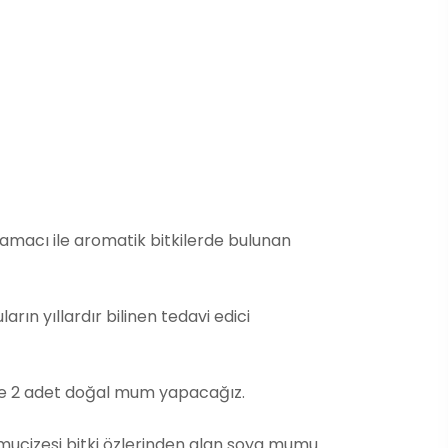
macı ile aromatik bitkilerde bulunan
n yıllardır bilinen tedavi edici
ve 2 adet doğal mum yapacağız.
ucizesi bitki özlerinden alan soya mumu