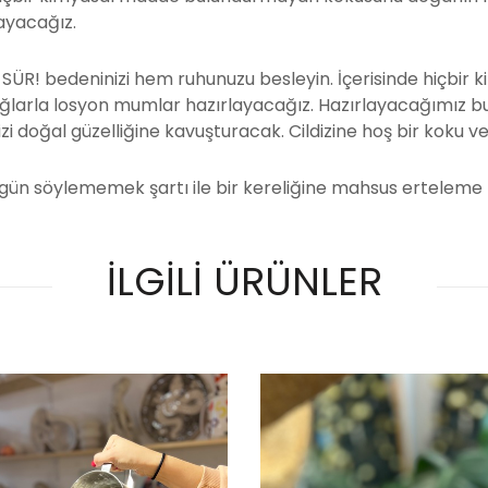
layacağız.
ÜR! bedeninizi hem ruhunuzu besleyin. İçerisinde hiçbir 
ğlarla losyon mumlar hazırlayacağız. Hazırlayacağımız bu
nizi doğal güzelliğine kavuşturacak. Cildizine hoş bir koku v
gün söylememek şartı ile bir kereliğine mahsus erteleme h
İLGİLİ ÜRÜNLER