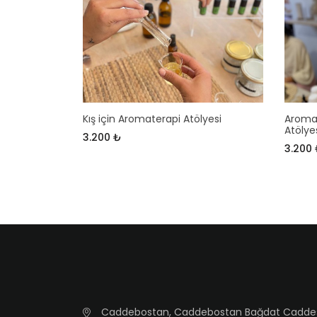
Kış için Aromaterapi Atölyesi
Aromat
Atölye
3.200 ₺
3.200
Caddebostan, Caddebostan Bağdat Caddesi, 