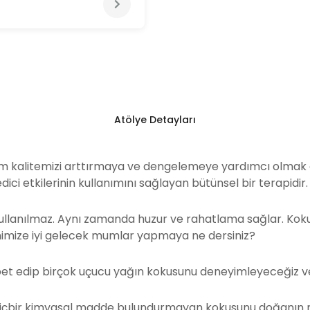
Atölye Detayları
am kalitemizi arttırmaya ve dengelemeye yardımcı olmak a
ici etkilerinin kullanımını sağlayan bütünsel bir terapidir.
anılmaz. Aynı zamanda huzur ve rahatlama sağlar. Kokuları
enimize iyi gelecek mumlar yapmaya ne dersiniz?
et edip birçok uçucu yağın kokusunu deneyimleyeceğiz 
 hiçbir kimyasal madde bulundurmayan kokusunu doğanın m