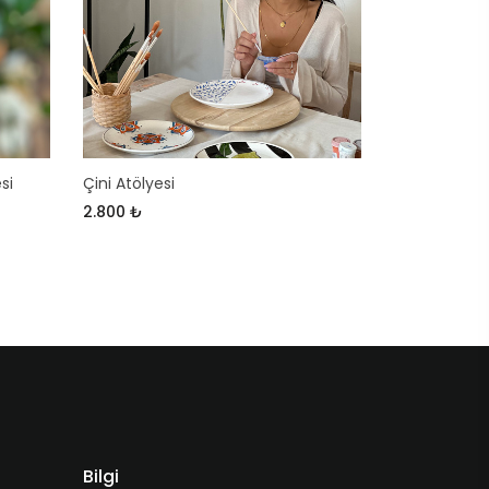
si
Çini Atölyesi
2.800 ₺
Bilgi