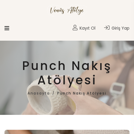
Kayıt Ol
Giriş Yap
Punch Nakış
Atölyesi
Anasayfa
Punch Nakış Atölyesi