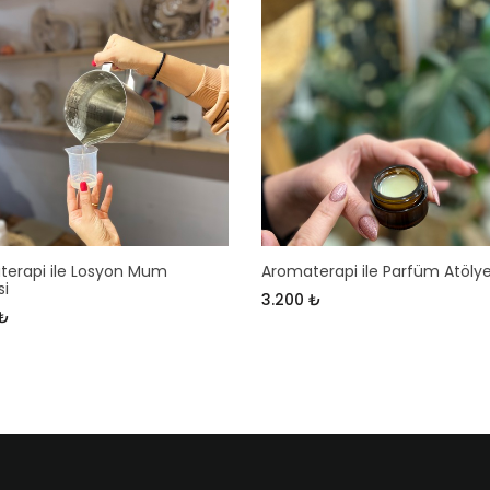
erapi ile Losyon Mum
Aromaterapi ile Parfüm Atölye
si
3.200 ₺
 ₺