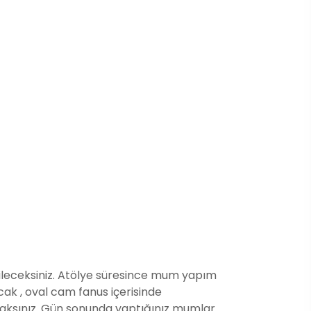
leceksiniz. Atölye süresince mum yapım
cak , oval cam fanus içerisinde
aksınız. Gün sonunda yaptığınız mumlar