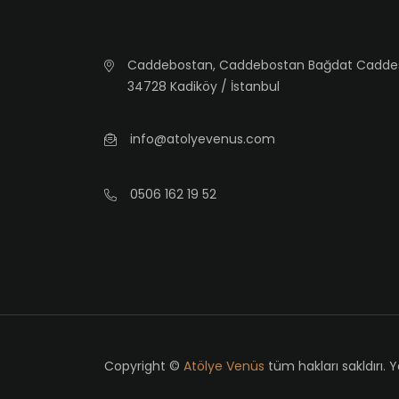
Caddebostan, Caddebostan Bağdat Caddesi, 
34728 Kadiköy / İstanbul
info@atolyevenus.com
0506 162 19 52
Copyright ©
Atölye Venüs
tüm hakları sakldırı. 