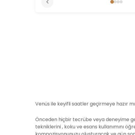
Venüs ile keyifli saatler geçirmeye hazır mı
Önceden hiçbir tecrübe veya deneyime ge
tekniklerini , koku ve esans kullanımını ö
kompozisyonunuzu oluşturacak ve gün sonu