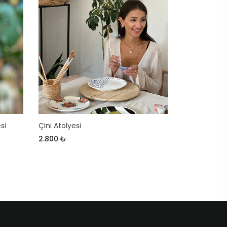
si
Çini Atölyesi
2.800 ₺